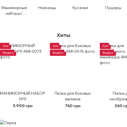
Маникюрные
Ножницы
Кусачки
Пушеры
наборы/
Чехлы
Хиты
Хит
Хит
Хит
Видео
Видео
Видео
МАНИКЮРНЫЙ НАБОР
Пилка для боковых
Пилка 
№9
валиков
необрез
маник
5 990 грн
760 грн
260 г